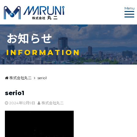
Menu
お
知
ら
せ
I
N
F
O
R
M
A
T
I
O
N
株式会社丸二
serio1
serio1
2024年12月9日
株式会社丸二