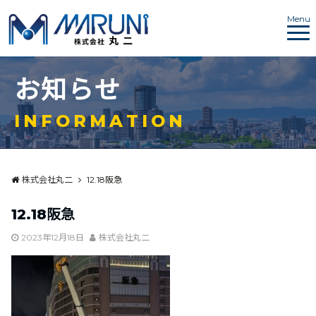
Menu
お
知
ら
せ
I
N
F
O
R
M
A
T
I
O
N
株式会社丸二
12.18阪急
12.18阪急
2023年12月18日
株式会社丸二