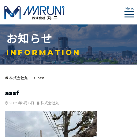
Menu
お
知
ら
せ
I
N
F
O
R
M
A
T
I
O
N
株式会社丸二
assf
assf
2025年3月15日
株式会社丸二