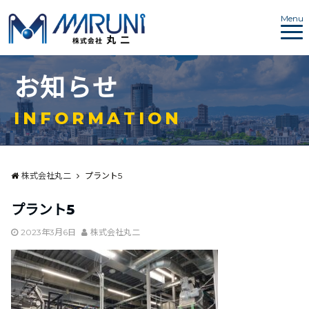
Menu
お
知
ら
せ
I
N
F
O
R
M
A
T
I
O
N
株式会社丸二
プラント5
プラント5
2023年3月6日
株式会社丸二