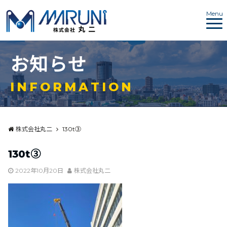
Menu
お
知
ら
せ
I
N
F
O
R
M
A
T
I
O
N
株式会社丸二
130t③
130t③
2022年10月20日
株式会社丸二