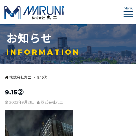
Menu
お
知
ら
せ
I
N
F
O
R
M
A
T
I
O
N
株式会社丸二
9.15➁
9.15➁
2022年9月21日
株式会社丸二