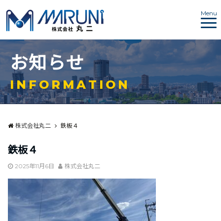
Menu
お
知
ら
せ
I
N
F
O
R
M
A
T
I
O
N
株式会社丸二
鉄板４
鉄板４
2025年11月6日
株式会社丸二