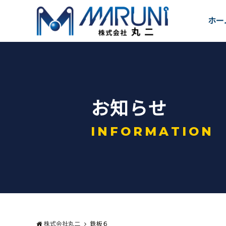
ホー
お
知
ら
せ
I
N
F
O
R
M
A
T
I
O
N
株式会社丸二
鉄板６