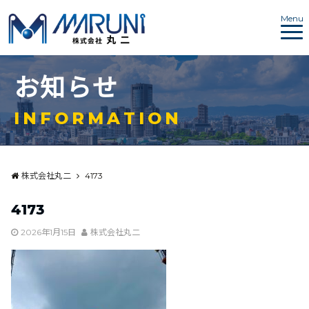
Menu
お
知
ら
せ
I
N
F
O
R
M
A
T
I
O
N
株式会社丸二
4173
4173
2026年1月15日
株式会社丸二