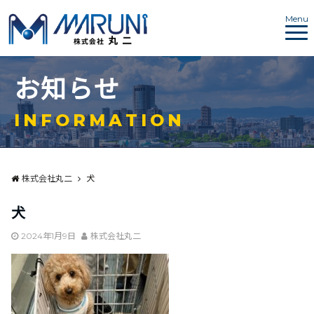
Menu
お
知
ら
せ
I
N
F
O
R
M
A
T
I
O
N
株式会社丸二
犬
犬
2024年1月9日
株式会社丸二