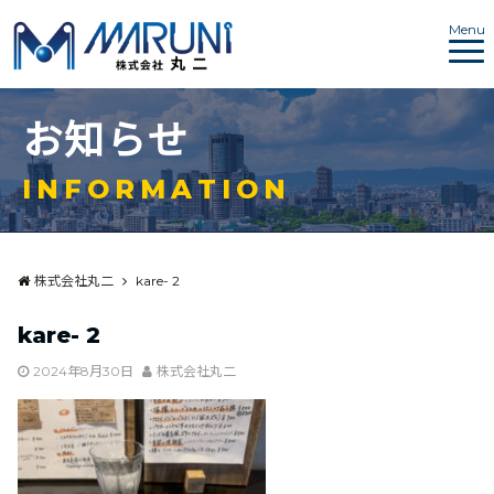
Menu
お
知
ら
せ
I
N
F
O
R
M
A
T
I
O
N
株式会社丸二
kare- 2
kare- 2
2024年8月30日
株式会社丸二