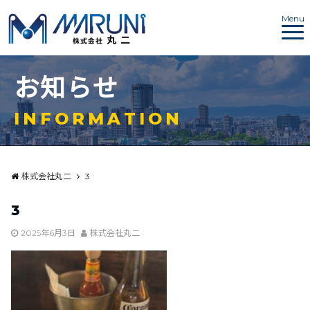
Menu
お
知
ら
せ
I
N
F
O
R
M
A
T
I
O
N
株式会社丸二
3
3
2025年6月3日
株式会社丸二