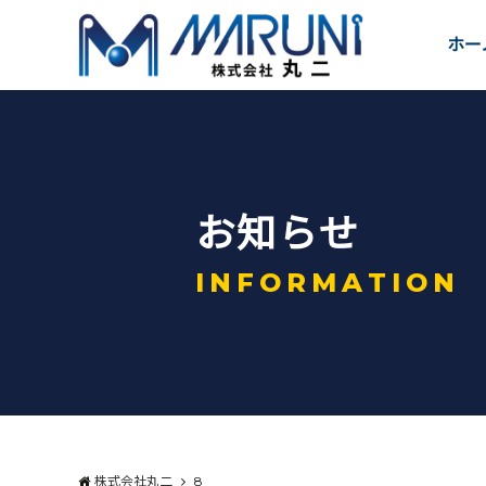
ホー
お
知
ら
せ
I
N
F
O
R
M
A
T
I
O
N
株式会社丸二
8