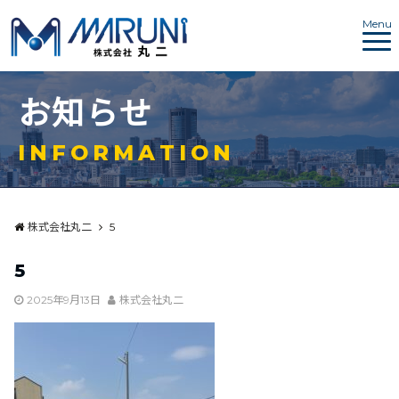
Menu
お
知
ら
せ
I
N
F
O
R
M
A
T
I
O
N
株式会社丸二
5
5
2025年9月13日
株式会社丸二