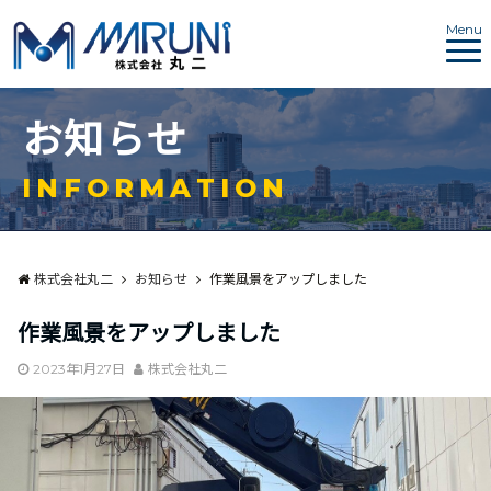
Menu
お
知
ら
せ
I
N
F
O
R
M
A
T
I
O
N
株式会社丸二
お知らせ
作業風景をアップしました
作業風景をアップしました
2023年1月27日
株式会社丸二