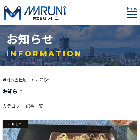
Menu
お
知
ら
せ
I
N
F
O
R
M
A
T
I
O
N
株式会社丸二
お知らせ
お知らせ
カテゴリ一 記事一覧
お知らせ