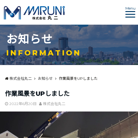
Menu
お
知
ら
せ
I
N
F
O
R
M
A
T
I
O
N
株式会社丸二
お知らせ
作業風景をUPしました
作業風景をUPしました
2022年6月20日
株式会社丸二