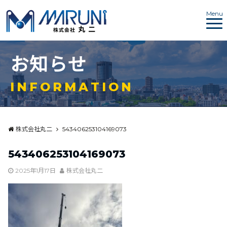
Menu
お
知
ら
せ
I
N
F
O
R
M
A
T
I
O
N
株式会社丸二
543406253104169073
543406253104169073
2025年1月17日
株式会社丸二