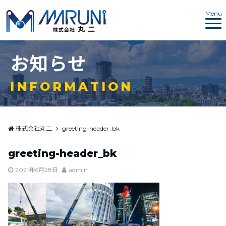
Menu
お
知
ら
せ
I
N
F
O
R
M
A
T
I
O
N
株式会社丸二
greeting-header_bk
greeting-header_bk
2021年6月28日
admin