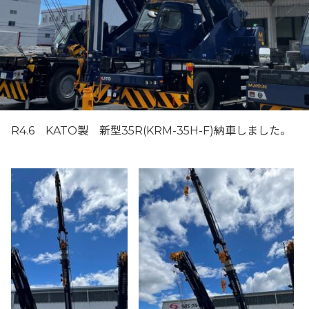
R4.6 KATO製 新型35R(KRM-35H-F)納車しました。