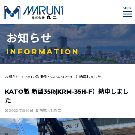
Menu
お
知
ら
せ
I
N
F
O
R
M
A
T
I
O
N
お知らせ
KATO製 新型35R(KRM-35H-F）納車しました
KATO製 新型35R(KRM-35H-F）納車しまし
た
2022年6月9日
株式会社丸二